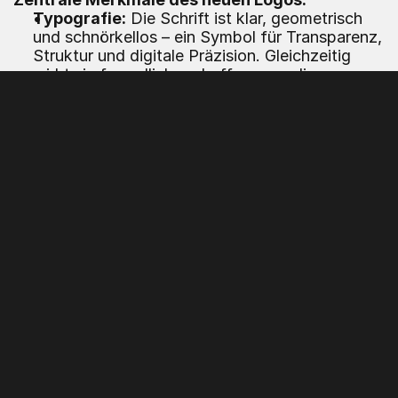
Typografie:
 Die Schrift ist klar, geometrisch 
und schnörkellos – ein Symbol für Transparenz, 
Struktur und digitale Präzision. Gleichzeitig 
wirkt sie freundlich und offen, was die 
zugängliche Haltung von dietz.digital 
gegenüber Kunden und Partnern unterstreicht.
Farbgebung:
 Schwarz und Weiß ist die wohl 
klassischste und zugleich modernste 
Farbkombination. Sie 
vermittelt 
Verlässlichkeit, Seriosität und 
Zukunftsorientierung
 – Eigenschaften, die 
Kunden von einer digitalen Agentur erwarten, 
besonders in der Zusammenarbeit an Marken, 
Plattformen oder digitalen Produkten.
Symbolik:
 Das Logo spielt subtil mit digitalen 
Elementen – etwa durch die Andeutung von 
Pixeln oder modularen Formen –, ohne sich in 
Klischees zu verlieren. Es bleibt vielseitig 
einsetzbar: sowohl online auf Websites und 
Social Media als auch offline auf Visitenkarten, 
Präsentationen oder Messeständen.