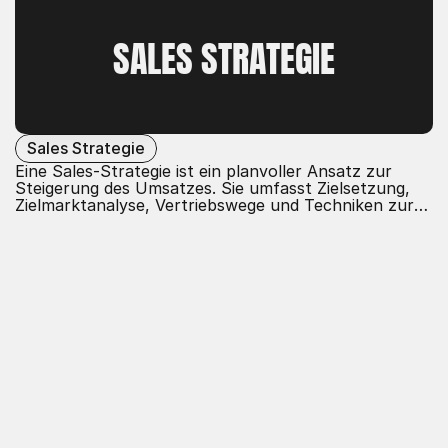
SALES STRATEGIE
Sales Strategie
Eine Sales-Strategie ist ein planvoller Ansatz zur
Steigerung des Umsatzes. Sie umfasst Zielsetzung,
Zielmarktanalyse, Vertriebswege und Techniken zur
Kundengewinnung und -bindung. Durch die
Kombination von Marktforschung,
Vertriebsmethoden und Kundenbeziehungen optimiert
die Strategie den Verkaufsprozess und maximiert den
Geschäftserfolg.