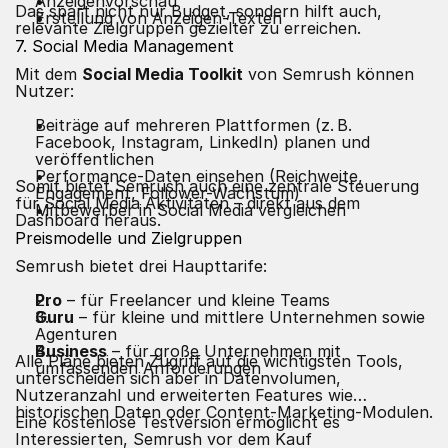
Anzeigenvorschau
Das spart nicht nur Budget, sondern hilft auch,
Erstellung von Anzeigen-Texten
relevante Zielgruppen gezielter zu erreichen.
7. Social Media Management
Mit dem
Social Media Toolkit
von Semrush können
Nutzer:
Beiträge auf mehreren Plattformen (z. B.
Facebook, Instagram, LinkedIn) planen und
veröffentlichen
Performance-Daten einsehen (Reichweite,
Somit bietet Semrush auch eine zentrale Steuerung
Engagement, Follower-Wachstum)
für Social Media Aktivitäten – direkt aus dem
Mitbewerber in Social Media vergleichen
Dashboard heraus.
Preismodelle und Zielgruppen
Semrush bietet drei Haupttarife:
Pro
– für Freelancer und kleine Teams
Guru
– für kleine und mittlere Unternehmen sowie
Agenturen
Business
– für große Unternehmen mit
Alle Pläne bieten Zugriff auf die wichtigsten Tools,
umfassenden Anforderungen
unterscheiden sich aber in Datenvolumen,
Nutzeranzahl und erweiterten Features wie
historischen Daten oder Content-Marketing-Modulen.
Eine kostenlose Testversion ermöglicht es
Interessierten, Semrush vor dem Kauf