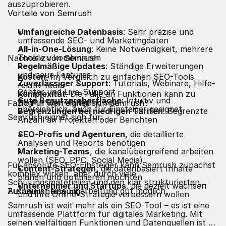
auszuprobieren.
Vorteile von Semrush
Umfangreiche Datenbasis
: Sehr präzise und
umfassende SEO- und Marketingdaten
All-in-One-Lösung
: Keine Notwendigkeit, mehrere
Tools zu kombinieren
Nachteile von Semrush
Regelmäßige Updates
: Ständige Erweiterungen
und neue Features
Kosten
: Im Vergleich zu einfachen SEO-Tools
Zuverlässiger Support
: Tutorials, Webinare, Hilfe-
relativ teuer
Center und Live-Support
Komplexität
: Die Fülle an Funktionen kann zu
Gute Benutzeroberfläche
: Intuitiv und
Beginn überwältigend sein
Fazit: Für wen eignet sich Semrush?
übersichtlich, auch für Einsteiger geeignet
Begrenzungen bei niedrigen Tarifen
: Begrenzte
Semrush eignet sich für:
Anzahl an Projekten oder Berichten
SEO-Profis und Agenturen
, die detaillierte
Analysen und Reports benötigen
Marketing-Teams
, die kanalübergreifend arbeiten
wollen (SEO, PPC, Social Media)
Für absolute SEO-Einsteiger kann Semrush zunächst
Content-Strategen
, die datenbasiert Inhalte
komplex wirken, aber durch viele
planen und optimieren möchten
Schulungsmaterialien und den klar strukturierten
Unternehmer und Startups
, die gezielt wachsen
Aufbau ist eine Einarbeitung gut möglich.
Zusammenfassung
und ihre Online-Strategie verbessern wollen
Semrush ist weit mehr als ein
SEO-Tool
– es ist eine
umfassende Plattform für digitales Marketing. Mit
seinen vielfältigen Funktionen und Datenquellen ist es