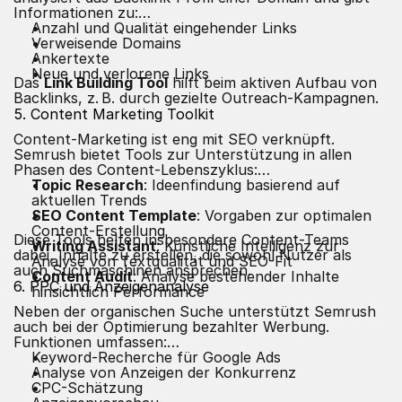
Informationen zu:
Anzahl und Qualität eingehender Links
Verweisende Domains
Ankertexte
Neue und verlorene Links
Das
Link Building Tool
hilft beim aktiven Aufbau von
Backlinks, z. B. durch gezielte Outreach-Kampagnen.
5. Content Marketing Toolkit
Content-Marketing ist eng mit SEO verknüpft.
Semrush bietet Tools zur Unterstützung in allen
Phasen des Content-Lebenszyklus:
Topic Research
: Ideenfindung basierend auf
aktuellen Trends
SEO Content Template
: Vorgaben zur optimalen
Content-Erstellung
Diese Tools helfen insbesondere Content-Teams
Writing Assistant
: Künstliche Intelligenz zur
dabei, Inhalte zu erstellen, die sowohl Nutzer als
Analyse von Textqualität und SEO-Fit
auch Suchmaschinen ansprechen.
Content Audit
: Analyse bestehender Inhalte
6. PPC und Anzeigenanalyse
hinsichtlich Performance
Neben der organischen Suche unterstützt Semrush
auch bei der Optimierung bezahlter Werbung.
Funktionen umfassen:
Keyword-Recherche für Google Ads
Analyse von Anzeigen der Konkurrenz
CPC-Schätzung