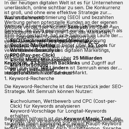
In der heutigen digitalen Welt ist es für Unternehmen
unerlässlich, online sichtbar zu sein. Die Konkurrenz
ist groß, und ohne eine effektive Strategie zur
Suchmaschinenoptimierung (SEO) und bezahlten
Was ist Semrush?
Werbung gehen potenzielle Kunden an der eigenen
Semrush ist eine SaaS-Plattform (Software as a
Website vorbei. Hier kommt
Semrush
ins Spiel – ein
Service), die 2008 gegründet wurde. Ursprünglich als
leistungsstarkes All-in-One-Tool, das Marketern,
SEO-Tool gestartet, hat sich Semrush im Laufe der
SEO-Spezialisten, Content-Creatorn und
Jahre zu einer vollständigen Marketinglösung
SEO (Suchmaschinenoptimierung)
Unternehmen hilft, ihre Online-Präsenz zu
entwickelt. Die Plattform bietet über
Content-Marketing
55 Tools
für
analysieren, zu verbessern und auszubauen.
verschiedene Bereiche des digitalen Marketings,
Wettbewerbsanalyse
darunter:
PPC (Pay-per-Click)
Mit einer Datenbasis von über
25 Milliarden
Social Media Management
Keywords
,
43 Billionen Backlinks
und Zugriff auf
Marktforschung
Daten aus über
140 Ländern
ist Semrush eines der
PR und Linkbuilding
umfassendsten Tools auf dem Markt.
Hauptfunktionen von Semrush
1. Keyword-Recherche
Die Keyword-Recherche ist das Herzstück jeder SEO-
Strategie. Mit Semrush können Nutzer:
Suchvolumen, Wettbewerb und CPC (Cost-per-
Click) für Keywords analysieren
Keyword-Vorschläge für Longtail-Keywords
erhalten
Besonders hilfreich ist das
Keyword Magic Tool
, das
Fragen und verwandte Suchanfragen identifizieren
tausende Ideen basierend auf einem Haupt-Keyword
Suchtrends über die Zeit verfolgen
liefert – inklusive Filter nach Suchintention, Sprache,