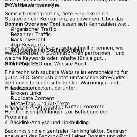
Wettbewerb und mehr.
2. Wettbewerbsanalyse
Semrush ermöglicht es, tiefe Einblicke in die
Strategien der Konkurrenz zu gewinnen. Über das
Domain Overview Tool
lassen sich Kennzahlen wie:
Organischer Traffic
Bezahlter Traffic
Backlink-Profil
Top-Keywords
analysieren. Damit lässt sich schnell erkennen, wie
Sichtbarkeit in Suchmaschinen
Wettbewerber in Suchmaschinen performen – und
welche Keywords oder Inhalte für sie gut
funktionieren.
3.
On-Page SEO
und Website Audit
Eine technisch saubere Website ist entscheidend für
gutes SEO. Semrush bietet umfassende Site-Audits,
die hunderte technische Fehler, Warnungen und
Hinweise aufdecken, darunter:
Ladezeiten
Broken Links
Duplicate Content
Meta-Tags und Alt-Texte
Nach dem Scan erhalten Nutzer konkrete
Indexierungsprobleme
Handlungsempfehlungen zur Behebung der
Probleme.
4. Backlink-Analyse und Linkbuilding
Backlinks sind ein zentraler Rankingfaktor. Semrush
analysiert das Backlink-Profil einer Domain und gibt