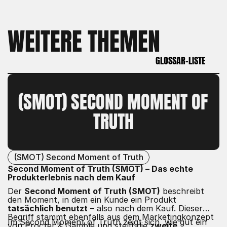
WEITERE THEMEN
GLOSSAR-LISTE
GLOSSAR-LISTE
(SMOT) SECOND MOMENT OF 
TRUTH
(SMOT) Second Moment of Truth
Second Moment of Truth (SMOT) – Das echte
Produkterlebnis nach dem Kauf
Der
Second Moment of Truth (SMOT)
beschreibt
den Moment, in dem ein Kunde ein Produkt
tatsächlich benutzt
– also nach dem Kauf. Dieser
Begriff stammt ebenfalls aus dem Marketingkonzept
Im Second Moment of Truth zeigt sich, wie gut ein
von Procter & Gamble und stellt die
zweite