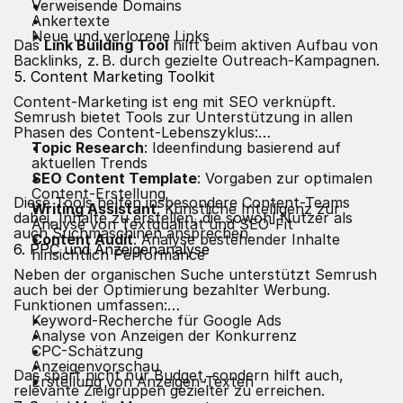
Verweisende Domains
Ankertexte
Neue und verlorene Links
Das
Link Building Tool
hilft beim aktiven Aufbau von
Backlinks, z. B. durch gezielte Outreach-Kampagnen.
5. Content Marketing Toolkit
Content-Marketing ist eng mit SEO verknüpft.
Semrush bietet Tools zur Unterstützung in allen
Phasen des Content-Lebenszyklus:
Topic Research
: Ideenfindung basierend auf
aktuellen Trends
SEO Content Template
: Vorgaben zur optimalen
Content-Erstellung
Diese Tools helfen insbesondere Content-Teams
Writing Assistant
: Künstliche Intelligenz zur
dabei, Inhalte zu erstellen, die sowohl Nutzer als
Analyse von Textqualität und SEO-Fit
auch Suchmaschinen ansprechen.
Content Audit
: Analyse bestehender Inhalte
6. PPC und Anzeigenanalyse
hinsichtlich Performance
Neben der organischen Suche unterstützt Semrush
auch bei der Optimierung bezahlter Werbung.
Funktionen umfassen:
Keyword-Recherche für Google Ads
Analyse von Anzeigen der Konkurrenz
CPC-Schätzung
Anzeigenvorschau
Das spart nicht nur Budget, sondern hilft auch,
Erstellung von Anzeigen-Texten
relevante Zielgruppen gezielter zu erreichen.