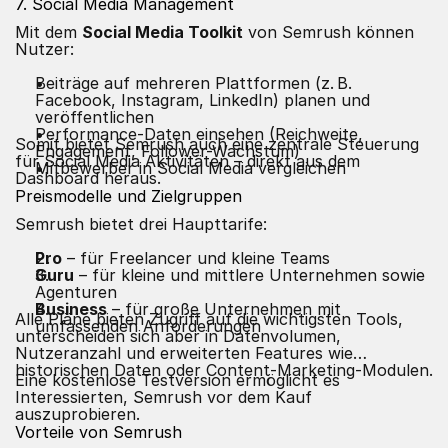
7. Social Media Management
Mit dem
Social Media Toolkit
von Semrush können
Nutzer:
Beiträge auf mehreren Plattformen (z. B.
Facebook, Instagram, LinkedIn) planen und
veröffentlichen
Performance-Daten einsehen (Reichweite,
Somit bietet Semrush auch eine zentrale Steuerung
Engagement, Follower-Wachstum)
für Social Media Aktivitäten – direkt aus dem
Mitbewerber in Social Media vergleichen
Dashboard heraus.
Preismodelle und Zielgruppen
Semrush bietet drei Haupttarife:
Pro
– für Freelancer und kleine Teams
Guru
– für kleine und mittlere Unternehmen sowie
Agenturen
Business
– für große Unternehmen mit
Alle Pläne bieten Zugriff auf die wichtigsten Tools,
umfassenden Anforderungen
unterscheiden sich aber in Datenvolumen,
Nutzeranzahl und erweiterten Features wie
historischen Daten oder Content-Marketing-Modulen.
Eine kostenlose Testversion ermöglicht es
Interessierten, Semrush vor dem Kauf
auszuprobieren.
Vorteile von Semrush