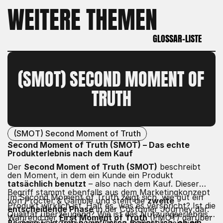
WEITERE THEMEN
GLOSSAR-LISTE
GLOSSAR-LISTE
(SMOT) SECOND MOMENT OF 
TRUTH
(SMOT) Second Moment of Truth
Second Moment of Truth (SMOT) – Das echte
Produkterlebnis nach dem Kauf
Der
Second Moment of Truth (SMOT)
beschreibt
den Moment, in dem ein Kunde ein Produkt
tatsächlich benutzt
– also nach dem Kauf. Dieser
Begriff stammt ebenfalls aus dem Marketingkonzept
Im Second Moment of Truth zeigt sich, wie gut ein
von Procter & Gamble und stellt die
zweite
Produkt wirklich ist. Hält es, was es verspricht? Ist die
entscheidende Phase
in der Customer Journey dar.
Qualität überzeugend? Wie ist das Nutzungserlebnis?
Während der
First Moment of Truth
(FMOT) darüber
All diese Faktoren beeinflussen maßgeblich,
ob ein