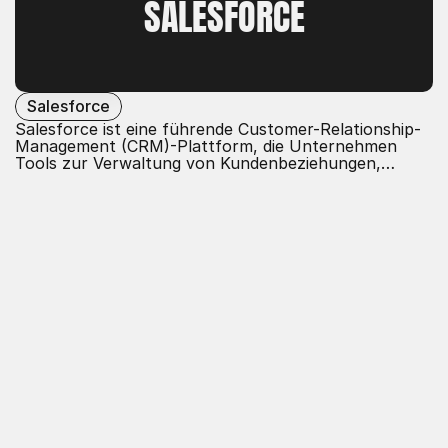
SALESFORCE
Salesforce
Salesforce ist eine führende Customer-Relationship-
Management (CRM)-Plattform, die Unternehmen
Tools zur Verwaltung von Kundenbeziehungen,
Vertrieb, Marketing und Kundenservice bietet. Mit
cloudbasierten Anwendungen ermöglicht Salesforce
die Automatisierung von Geschäftsprozessen,
Analyse von Kundendaten und Verbesserung der
Zusammenarbeit, um die Effizienz und den Umsatz zu
steigern.