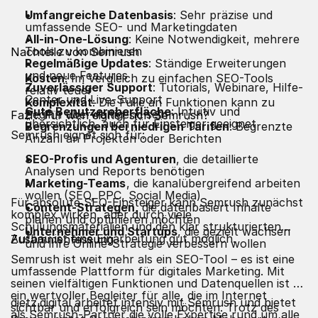
Umfangreiche Datenbasis
: Sehr präzise und
umfassende SEO- und Marketingdaten
All-in-One-Lösung
: Keine Notwendigkeit, mehrere
Tools zu kombinieren
Nachteile von Semrush
Regelmäßige Updates
: Ständige Erweiterungen
und neue Features
Kosten
: Im Vergleich zu einfachen SEO-Tools
Zuverlässiger Support
: Tutorials, Webinare, Hilfe-
relativ teuer
Center und Live-Support
Komplexität
: Die Fülle an Funktionen kann zu
Gute Benutzeroberfläche
: Intuitiv und
Beginn überwältigend sein
Fazit: Für wen eignet sich Semrush?
übersichtlich, auch für Einsteiger geeignet
Begrenzungen bei niedrigen Tarifen
: Begrenzte
Semrush eignet sich für:
Anzahl an Projekten oder Berichten
SEO-Profis und Agenturen
, die detaillierte
Analysen und Reports benötigen
Marketing-Teams
, die kanalübergreifend arbeiten
wollen (SEO, PPC, Social Media)
Für absolute SEO-Einsteiger kann Semrush zunächst
Content-Strategen
, die datenbasiert Inhalte
komplex wirken, aber durch viele
planen und optimieren möchten
Schulungsmaterialien und den klar strukturierten
Unternehmer und Startups
, die gezielt wachsen
Aufbau ist eine Einarbeitung gut möglich.
Zusammenfassung
und ihre Online-Strategie verbessern wollen
Semrush ist weit mehr als ein
SEO-Tool
– es ist eine
umfassende Plattform für digitales Marketing. Mit
seinen vielfältigen Funktionen und Datenquellen ist es
ein wertvoller Begleiter für alle, die im Internet
dietz.digital arbeitet intensiv mit Semrush und bietet
sichtbar und erfolgreich sein möchten. Trotz des
als Semrush-Partner die volle Expertise rund um alle