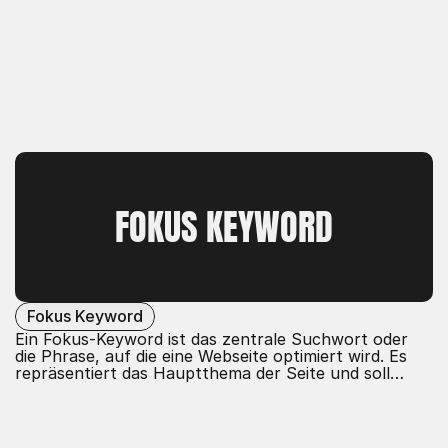
FOKUS KEYWORD
Fokus Keyword
Ein Fokus-Keyword ist das zentrale Suchwort oder
die Phrase, auf die eine Webseite optimiert wird. Es
repräsentiert das Hauptthema der Seite und soll
helfen, diese in Suchmaschinenergebnissen besser zu
platzieren. Effektive Verwendung von Fokus-
Keywords verbessert die Sichtbarkeit und Relevanz
der Inhalte.