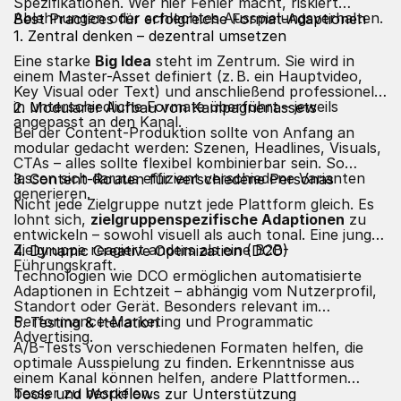
Spezifikationen. Wer hier Fehler macht, riskiert
Ablehnungen oder schlechtes Ausspielungsverhalten.
Best Practices für erfolgreiche Format-Adaptionen
1. Zentral denken – dezentral umsetzen
Eine starke
Big Idea
steht im Zentrum. Sie wird in
einem Master-Asset definiert (z. B. ein Hauptvideo,
Key Visual oder Text) und anschließend professionell
in unterschiedliche Formate überführt – jeweils
2. Modularer Aufbau von Kampagnenassets
angepasst an den Kanal.
Bei der Content-Produktion sollte von Anfang an
modular gedacht werden: Szenen, Headlines, Visuals,
CTAs – alles sollte flexibel kombinierbar sein. So
lassen sich daraus effizient verschiedene Varianten
3. Content-Routen für verschiedene Personas
generieren.
Nicht jede Zielgruppe nutzt jede Plattform gleich. Es
lohnt sich,
zielgruppenspezifische Adaptionen
zu
entwickeln – sowohl visuell als auch tonal. Eine junge
Zielgruppe reagiert anders als eine B2B-
4. Dynamic Creative Optimization (DCO)
Führungskraft.
Technologien wie DCO ermöglichen automatisierte
Adaptionen in Echtzeit – abhängig vom Nutzerprofil,
Standort oder Gerät. Besonders relevant im
Performance-Marketing und Programmatic
5. Testing & Iteration
Advertising.
A/B-Tests von verschiedenen Formaten helfen, die
optimale Ausspielung zu finden. Erkenntnisse aus
einem Kanal können helfen, andere Plattformen
besser zu bespielen.
Tools und Workflows zur Unterstützung