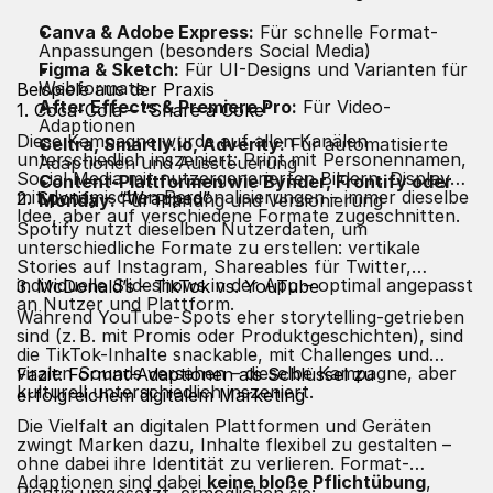
Canva & Adobe Express:
Für schnelle Format-
Anpassungen (besonders Social Media)
Figma & Sketch:
Für UI-Designs und Varianten für
Webformate
Beispiele aus der Praxis
After Effects & Premiere Pro:
Für Video-
1. Coca-Cola – “Share a Coke”
Adaptionen
Diese Kampagne wurde auf allen Kanälen
Celtra, Smartly.io, Adverity:
Für automatisierte
unterschiedlich inszeniert: Print mit Personennamen,
Adaptionen und Aussteuerung
Social Media mit nutzergenerierten Bildern, Display
Content-Plattformen wie Bynder, Frontify oder
mit dynamischen Personalisierungen – immer dieselbe
2. Spotify – “Wrapped”
Monday:
Für Planung und Versionierung
Idee, aber auf verschiedene Formate zugeschnitten.
Spotify nutzt dieselben Nutzerdaten, um
unterschiedliche Formate zu erstellen: vertikale
Stories auf Instagram, Shareables für Twitter,
individuelle Slideshows in der App – optimal angepasst
3. McDonald’s – TikTok vs. YouTube
an Nutzer und Plattform.
Während YouTube-Spots eher storytelling-getrieben
sind (z. B. mit Promis oder Produktgeschichten), sind
die TikTok-Inhalte snackable, mit Challenges und
viralen Sounds versehen – dieselbe Kampagne, aber
Fazit: Format-Adaptionen als Schlüssel zu
kulturell unterschiedlich inszeniert.
erfolgreichem digitalem Marketing
Die Vielfalt an digitalen Plattformen und Geräten
zwingt Marken dazu, Inhalte flexibel zu gestalten –
ohne dabei ihre Identität zu verlieren. Format-
Adaptionen sind dabei
keine bloße Pflichtübung
,