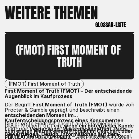
WEITERE THEMEN
GLOSSAR-LISTE
GLOSSAR-LISTE
(FMOT) FIRST MOMENT OF 
TRUTH
(FMOT) First Moment of Truth
First Moment of Truth (FMOT) – Der entscheidende
Augenblick im Kaufprozess
Der Begriff
First Moment of Truth (FMOT)
wurde von
Procter & Gamble geprägt und beschreibt einen
entscheidenden Moment im
Kaufentscheidungsprozess eines Konsumenten
.
Dieser erste Eindruck basiert auf verschiedenen
Dieser Moment tritt ein,
wenn ein potenzieller Kunde
Faktoren:
Verpackung, Markenbekanntheit, Preis,
zum ersten Mal mit einem Produkt im Geschäft oder
Bewertungen, Design, Informationen auf dem
online in Berührung kommt
– beispielsweise im Regal,