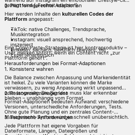
während auf Instagram ein emotionaler Lifestyle-Clip
gezeigt wird („Freiheit erleben“).
3. Plattformgerechte Adaptionen
Hier werden Inhalte den
kulturellen Codes der
Plattform
angepasst:
TikTok: native Challenges, Trendsprache,
Musikintegration
Instagram: visuell ansprechend, hochwertig
inszeniert
Eine Copy-Paste-Strategie ist hier kontraproduktiv –
LinkedIn: sachlich, beruflich relevant, mit
User merken sofort, wenn ein Content nicht „zur
Expertenanspruch
Plattform gehört“.
Herausforderungen bei Format-Adaptionen
1. Konsistenz wahren
Die Balance zwischen Anpassung und Markenidentität
ist heikel. Zu viele Varianten können die Marke
verwässern, zu wenig Anpassung wirkt unpassend
oder langweilig. Die Big Idea muss klar erkennbar
2. Ressourcenmanagement
bleiben – unabhängig vom Format.
Format-Adaptionen bedeuten Aufwand: verschiedene
Versionen, unterschiedliche Anforderungen, Tests.
Ohne gute Planung und ein zentrales Content-
Management-System wird es schnell unübersichtlich.
3. Technische Anforderungen
Jede Plattform hat eigene Vorgaben für
Dateiformate, Längen, Dateigrößen und