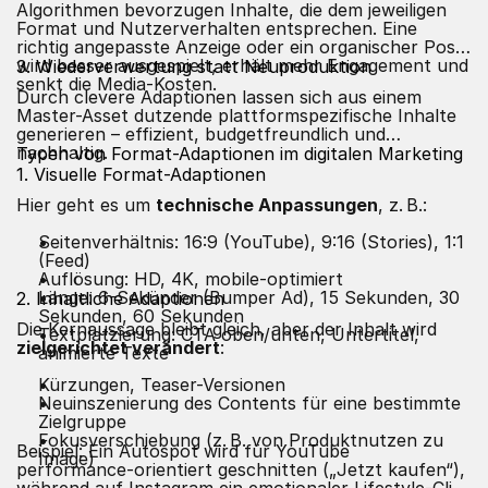
Algorithmen bevorzugen Inhalte, die dem jeweiligen
Format und Nutzerverhalten entsprechen. Eine
richtig angepasste Anzeige oder ein organischer Post
wird besser ausgespielt, erhält mehr Engagement und
3. Wiederverwertung statt Neuproduktion
senkt die Media-Kosten.
Durch clevere Adaptionen lassen sich aus einem
Master-Asset dutzende plattformspezifische Inhalte
generieren – effizient, budgetfreundlich und
nachhaltig.
Typen von Format-Adaptionen im digitalen Marketing
1. Visuelle Format-Adaptionen
Hier geht es um
technische Anpassungen
, z. B.:
Seitenverhältnis: 16:9 (YouTube), 9:16 (Stories), 1:1
(Feed)
Auflösung: HD, 4K, mobile-optimiert
Länge: 6-Sekünder (Bumper Ad), 15 Sekunden, 30
2. Inhaltliche Adaptionen
Sekunden, 60 Sekunden
Die Kernaussage bleibt gleich, aber der Inhalt wird
Textplatzierung: CTA oben/unten, Untertitel,
zielgerichtet verändert
:
animierte Texte
Kürzungen, Teaser-Versionen
Neuinszenierung des Contents für eine bestimmte
Zielgruppe
Fokusverschiebung (z. B. von Produktnutzen zu
Beispiel: Ein Autospot wird für YouTube
Image)
performance-orientiert geschnitten („Jetzt kaufen“),