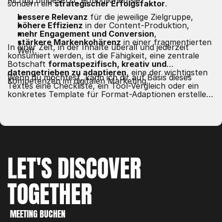
Richtig umgesetzt, ermöglichen sie:
sondern ein
strategischer Erfolgsfaktor
.
bessere Relevanz
für die jeweilige Zielgruppe,
höhere Effizienz
in der Content-Produktion,
mehr Engagement und Conversion
,
stärkere Markenkohärenz
in einer fragmentierten
In einer Zeit, in der Inhalte überall und jederzeit
Welt.
konsumiert werden, ist die Fähigkeit, eine zentrale
Botschaft
formatspezifisch, kreativ und
datengetrieben zu adaptieren
, eine der wichtigsten
Wenn du möchtest, kann ich dir auf Basis dieses
Kompetenzen im digitalen Marketing.
Textes eine Checkliste, ein Tool-Vergleich oder ein
konkretes Template für Format-Adaptionen erstellen.
Gib mir einfach Bescheid!
LET'S 
DISCOVER
TOGETHER
WORK
CREATE
MEETING BUCHEN