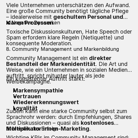
Viele Unternehmen unterschätzen den Aufwand.
Eine große Community benötigt tägliche Pflege
– idealerweise mit
geschultem Personal und
klaren Prozessen
❌ Negative Dynamiken
.
Toxische Diskussionskulturen, Hate Speech oder
Spam erfordern klare Regeln (Netiquette) und
konsequente Moderation.
8. Community Management und Markenbildung
Community Management ist ein
direkter
Bestandteil der Markenidentität
. Die Art und
Weise, wie ein Unternehmen in sozialen Medien
auftritt, spricht mitunter lauter als jede
Ein konsistenter Auftritt stärkt:
Werbekampagne.
Markensympathie
Vertrauen
Wiedererkennungswert
Loyalität
Zudem kann eine starke Community selbst zum
Sprachrohr werden: durch Empfehlungen, Shares
und Diskussionen – quasi als
kostenloses
Multiplikator:innen-Marketing
9. Messen des Erfolgs
.
Wichtige KPIs im Community Management sind: