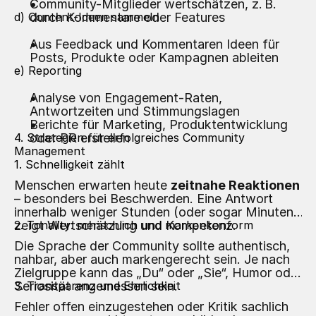
Community-Mitglieder wertschätzen, z. B.
d) Content-Ideen sammeln
durch Kommentare oder Features
Aus Feedback und Kommentaren Ideen für
Posts, Produkte oder Kampagnen ableiten
e) Reporting
Analyse von Engagement-Raten,
Antwortzeiten und Stimmungslagen
Berichte für Marketing, Produktentwicklung
4. Strategien für erfolgreiches Community
oder PR erstellen
Management
1. Schnelligkeit zählt
Menschen erwarten heute
zeitnahe Reaktionen
– besonders bei Beschwerden. Eine Antwort
innerhalb weniger Stunden (oder sogar Minuten)
zeigt Wertschätzung und Kompetenz.
2. Tonality: menschlich und markenkonform
Die Sprache der Community sollte authentisch,
nahbar, aber auch markengerecht sein. Je nach
Zielgruppe kann das „Du“ oder „Sie“, Humor oder
Seriosität angemessen sein.
3. Transparenz und Ehrlichkeit
Fehler offen einzugestehen oder Kritik sachlich