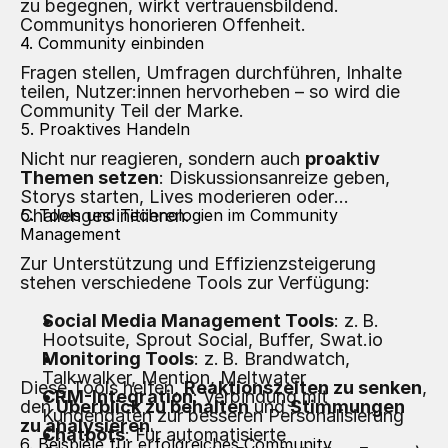
zu begegnen, wirkt vertrauensbildend.
Communitys honorieren Offenheit.
4. Community einbinden
Fragen stellen, Umfragen durchführen, Inhalte
teilen, Nutzer:innen hervorheben – so wird die
Community Teil der Marke.
5. Proaktives Handeln
Nicht nur reagieren, sondern auch
proaktiv
Themen setzen
: Diskussionsanreize geben,
Storys starten, Lives moderieren oder
Challenges initiieren.
5. Tools und Technologien im Community
Management
Zur Unterstützung und Effizienzsteigerung
stehen verschiedene Tools zur Verfügung:
Social Media Management Tools
: z. B.
Hootsuite, Sprout Social, Buffer, Swat.io
Monitoring Tools
: z. B. Brandwatch,
Talkwalker, Mention, Meltwater
Diese Tools helfen,
Reaktionszeiten zu senken
,
CRM-Integration
: Verbindung mit
den
Überblick zu behalten
und
Stimmungen
Kundendaten zur besseren Personalisierung
zu analysieren
.
Chatbots
: Für automatisierte
6. Beispiele für erfolgreiches Community