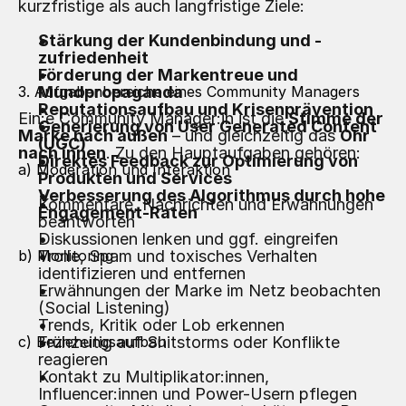
kurzfristige als auch langfristige Ziele:
Stärkung der Kundenbindung und -
zufriedenheit
Förderung der Markentreue und
3. Aufgabenbereiche eines Community Managers
Mundpropaganda
Reputationsaufbau und Krisenprävention
Ein:e Community Manager:in ist die
Stimme der
Generierung von User Generated
Content
Marke nach außen
– und gleichzeitig das
Ohr
(UGC)
nach innen
. Zu den Hauptaufgaben gehören:
Direktes Feedback zur Optimierung von
a) Moderation und Interaktion
Produkten und Services
Verbesserung des Algorithmus durch hohe
Kommentare, Nachrichten und Erwähnungen
Engagement-Raten
beantworten
Diskussionen lenken und ggf. eingreifen
b) Monitoring
Trolle, Spam und toxisches Verhalten
identifizieren und entfernen
Erwähnungen der Marke im Netz beobachten
(Social Listening)
Trends, Kritik oder Lob erkennen
c) Beziehungsaufbau
Frühzeitig auf Shitstorms oder Konflikte
reagieren
Kontakt zu Multiplikator:innen,
Influencer:innen und Power-Usern pflegen