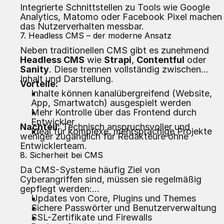
Integrierte Schnittstellen zu Tools wie Google
Analytics, Matomo oder Facebook Pixel machen
das Nutzerverhalten messbar.
7. Headless CMS – der moderne Ansatz
Neben traditionellen CMS gibt es zunehmend
Headless CMS
wie
Strapi
,
Contentful
oder
Sanity
. Diese trennen vollständig zwischen
Inhalt und Darstellung.
Vorteile:
Inhalte können kanalübergreifend (Website,
App, Smartwatch) ausgespielt werden
Mehr Kontrolle über das Frontend durch
Entwickler
Nachteil:
Technisch anspruchsvoller und
Ideal für komplexe, mehrsprachige Projekte
weniger zugänglich für Redakteure ohne
Entwicklerteam.
8. Sicherheit bei CMS
Da CMS-Systeme häufig Ziel von
Cyberangriffen sind, müssen sie regelmäßig
gepflegt werden:
Updates von Core, Plugins und Themes
Sichere Passwörter und Benutzerverwaltung
SSL-Zertifikate und Firewalls