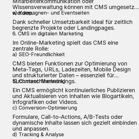
Mitarbeiterkommunikation oder
Wissensverwaltung können mit CMS umgesetzt
werden.
e) Kampagnen- und Eventseiten
Dank schneller Umsetzbarkeit ideal für zeitlich
begrenzte Projekte oder Landingpages.
6. CMS im digitalen Marketing
Im Online-Marketing spielt das CMS eine
zentrale Rolle:
a) SEO-Freundlichkeit
CMS bieten Funktionen zur Optimierung von
Meta-Tags, URLs, Ladezeiten, Mobile Design
und strukturierter Daten – essenziell für
Suchmaschinenrankings.
b) Content-Marketing
Ein CMS ermöglicht kontinuierliches Publizieren
und Aktualisieren von Inhalten wie Blogartikeln,
Infografiken oder Videos.
c) Conversion-Optimierung
Formulare, Call-to-Actions, A/B-Tests oder
dynamische Inhalte lassen sich gezielt einbinden
und anpassen.
d) Tracking & Analyse