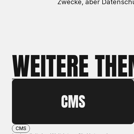
Zwecke, aber Datensch
WEITERE TH
CMS
CMS