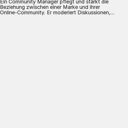
Ein Community Manager pflegt und stärkt die
Beziehung zwischen einer Marke und ihrer
Online-Community. Er moderiert Diskussionen,
beantwortet Fragen und fördert Interaktionen.
Ziel ist es, ein positives Umfeld zu schaffen,
Benutzerfeedback zu sammeln und die Loyalität
sowie das Engagement der Community-
Mitglieder zu erhöhen.