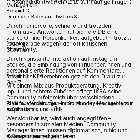
Standardantworten (z. B. auf häufige Fragen)
Management
Beispiel 1:
Deutsche Bahn auf Twitter/X
Durch humorvolle, schnelle und trotzdem
informative Antworten hat sich die DB eine
starke Online-Persönlichkeit aufgebaut – trotz
(oder gerade wegen) der oft kritischen
Beispiel 2:
Community.
About You
Durch konstante Interaktion auf Instagram-
Stories, die Einbindung von Influencer:innen und
personalisierte Reaktionen auf Kommentare
stärkt das Unternehmen gezielt den Draht zur
Beispiel 3: IKEA
Gen Z.
Mit einem Mix aus Produktberatung, Kreativ-
Input und echtem Zuhören pflegt IKEA seine
Community erfolgreich über verschiedene
Plattformen hinweg – vom Kundenservice bis zur
7. Herausforderungen im Community Management
Inspiration.
❌ Shitstorms und Kritik
Wer sichtbar ist, wird auch angegriffen –
besonders in sozialen Medien. Community
Manager:innen müssen diplomatisch, ruhig und
lösungsorientiert reagieren.
❌ Ressourcenmangel