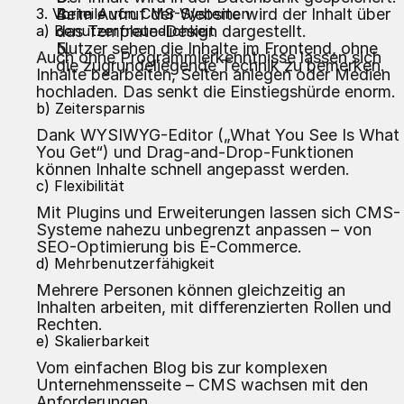
3. Vorteile von CMS-Systemen
Beim Aufruf der Website wird der Inhalt über
a) Benutzerfreundlichkeit
das Template-Design dargestellt.
Nutzer sehen die Inhalte im Frontend, ohne
Auch ohne Programmierkenntnisse lassen sich
die zugrundeliegende Technik zu bemerken.
Inhalte bearbeiten, Seiten anlegen oder Medien
hochladen. Das senkt die Einstiegshürde enorm.
b) Zeitersparnis
Dank WYSIWYG-Editor („What You See Is What
You Get“) und Drag-and-Drop-Funktionen
können Inhalte schnell angepasst werden.
c) Flexibilität
Mit Plugins und Erweiterungen lassen sich CMS-
Systeme nahezu unbegrenzt anpassen – von
SEO-Optimierung bis E-Commerce.
d) Mehrbenutzerfähigkeit
Mehrere Personen können gleichzeitig an
Inhalten arbeiten, mit differenzierten Rollen und
Rechten.
e) Skalierbarkeit
Vom einfachen Blog bis zur komplexen
Unternehmensseite – CMS wachsen mit den
Anforderungen.